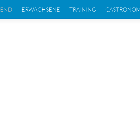
GEND
ERWACHSENE
TRAINING
GASTRONOM