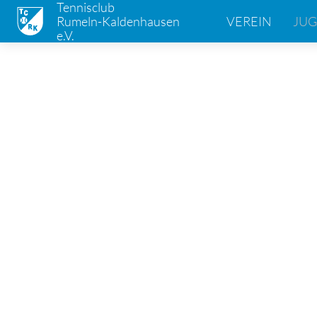
Tennisclub
Rumeln-Kaldenhausen
VEREIN
JU
e.V.